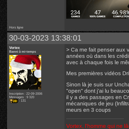
Hors ligne
30-03-2023 13:38:01
Vortex
> Ca me fait penser aux v
Banni à mi-temps
années où dans les crédits 
avec à chaque fois le mêm
Mes premières vidéos Dr
Sinon là je suis sur Unch
"open" dont j'ai lu beauco
Inscription : 22-09-2006
il y a des passages en Cr
Messages : 9 320
: 131
mécaniques de jeu (Infilt
meurs en 3 coups
Vortex, l'homme qui ne l