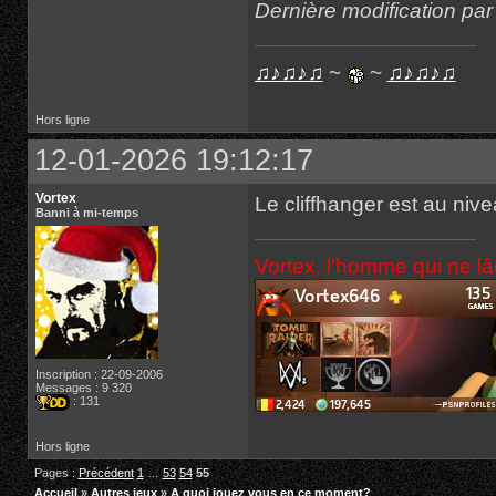
Dernière modification pa
♫♪♫♪♫
~
~
♫♪♫♪♫
Hors ligne
12-01-2026 19:12:17
Vortex
Le cliffhanger est au niv
Banni à mi-temps
Vortex, l'homme qui ne l
Inscription : 22-09-2006
Messages : 9 320
: 131
Hors ligne
Pages :
Précédent
1
…
53
54
55
Accueil
»
Autres jeux
»
A quoi jouez vous en ce moment?