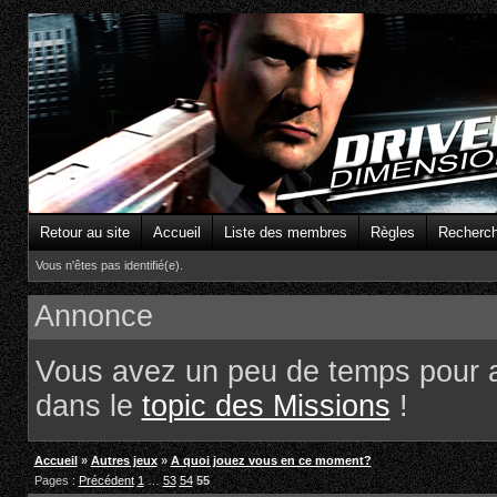
Retour au site
Accueil
Liste des membres
Règles
Recherc
Vous n'êtes pas identifié(e).
Annonce
Vous avez un peu de temps pour 
dans le
topic des Missions
!
Accueil
»
Autres jeux
»
A quoi jouez vous en ce moment?
Pages :
Précédent
1
…
53
54
55