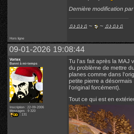
Dernière modification pa
♫♪♫♪♫
~
~
♫♪♫♪♫
Hors ligne
09-01-2026 19:08:44
Vortex
Tu l'as fait après la MAJ 
Banni à mi-temps
du problème de mettre du 
planes comme dans l'origi
petite pierre a désormais
l'original forcément).
Tout ce qui est en extérie
Inscription : 22-09-2006
Messages : 9 320
: 131