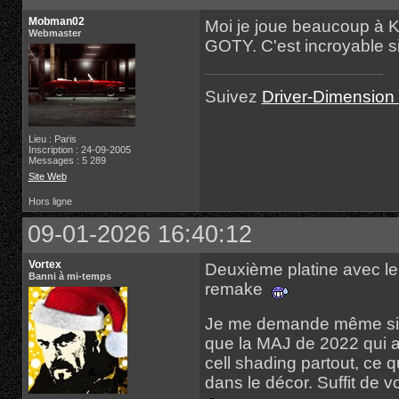
Mobman02
Moi je joue beaucoup à K
Webmaster
GOTY. C'est incroyable s
Suivez
Driver-Dimension 
Lieu : Paris
Inscription : 24-09-2005
Messages : 5 289
Site Web
Hors ligne
09-01-2026 16:40:12
Vortex
Deuxième platine avec le 
Banni à mi-temps
remake
Je me demande même si l
que la MAJ de 2022 qui a 
cell shading partout, ce 
dans le décor. Suffit de