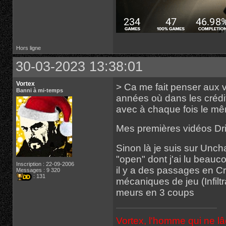
Hors ligne
30-03-2023 13:38:01
Vortex
> Ca me fait penser aux v
Banni à mi-temps
années où dans les crédits 
avec à chaque fois le mêm
Mes premières vidéos Dr
Sinon là je suis sur Unch
"open" dont j'ai lu beauco
Inscription : 22-09-2006
il y a des passages en Cr
Messages : 9 320
: 131
mécaniques de jeu (Infilt
meurs en 3 coups
Vortex, l'homme qui ne l