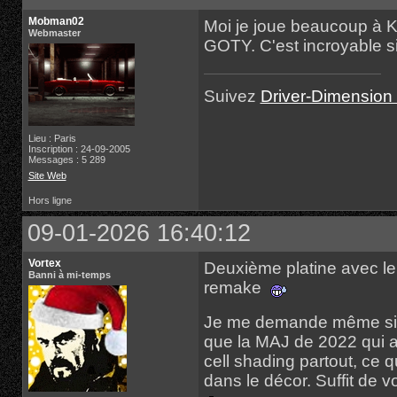
Mobman02
Moi je joue beaucoup à K
Webmaster
GOTY. C'est incroyable s
Suivez
Driver-Dimension 
Lieu : Paris
Inscription : 24-09-2005
Messages : 5 289
Site Web
Hors ligne
09-01-2026 16:40:12
Vortex
Deuxième platine avec le 
Banni à mi-temps
remake
Je me demande même si l
que la MAJ de 2022 qui a 
cell shading partout, ce 
dans le décor. Suffit de