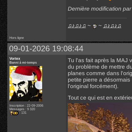
Dernière modification pa
♫♪♫♪♫
~
~
♫♪♫♪♫
Hors ligne
09-01-2026 19:08:44
Vortex
Tu l'as fait après la MAJ 
Banni à mi-temps
du problème de mettre du 
planes comme dans l'origi
petite pierre a désormais
l'original forcément).
Tout ce qui est en extérie
Inscription : 22-09-2006
Messages : 9 320
: 131