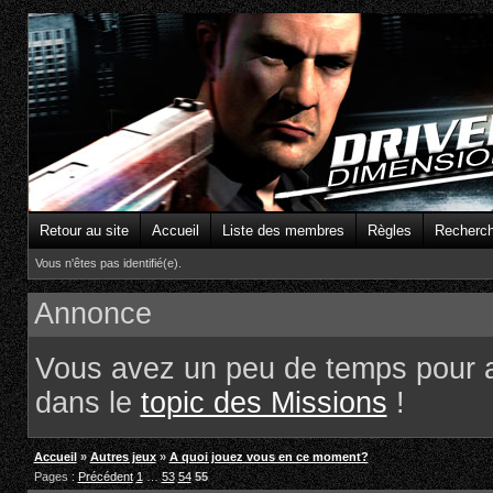
Retour au site
Accueil
Liste des membres
Règles
Recherc
Vous n'êtes pas identifié(e).
Annonce
Vous avez un peu de temps pour 
dans le
topic des Missions
!
Accueil
»
Autres jeux
»
A quoi jouez vous en ce moment?
Pages :
Précédent
1
…
53
54
55