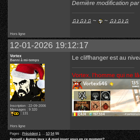
Dernière modification pa
♫♪♫♪♫
~
~
♫♪♫♪♫
Hors ligne
12-01-2026 19:12:17
Vortex
Le cliffhanger est au niv
Banni à mi-temps
Vortex, l'homme qui ne l
Inscription : 22-09-2006
Messages : 9 320
: 131
Hors ligne
Pages :
Précédent
1
…
53
54
55
Accueil
»
Autres jeux
»
A quoi jouez vous en ce moment?