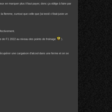
eux en marquer plus il faut payer, donc ça oblige à faire par
a flemme, surtout que celle que j'ai testé c'était juste un
ffectivement.
tude de F1 2022 au niveau des points de freinage
).
it récupérer une cargaison d'alcool dans une ferme et on se