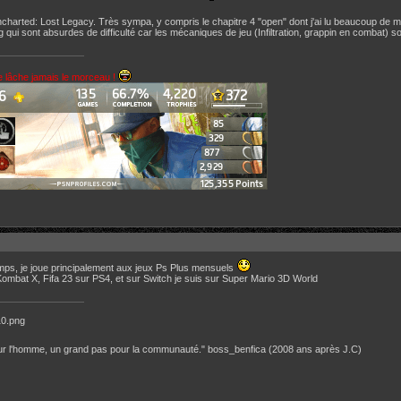
ncharted: Lost Legacy. Très sympa, y compris le chapitre 4 "open" dont j'ai lu beaucoup de mal
qui sont absurdes de difficulté car les mécaniques de jeu (Infiltration, grappin en combat)
e lâche jamais le morceau !
mps, je joue principalement aux jeux Ps Plus mensuels
 Kombat X, Fifa 23 sur PS4, et sur Switch je suis sur Super Mario 3D World
pour l'homme, un grand pas pour la communauté." boss_benfica (2008 ans après J.C)