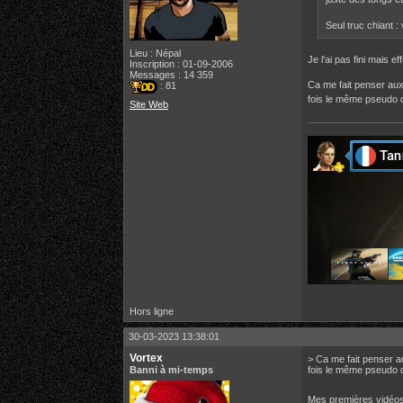
Seul truc chiant :
Lieu : Népal
Je l'ai pas fini mais e
Inscription : 01-09-2006
Messages : 14 359
Ca me fait penser aux 
: 81
fois le même pseudo d
Site Web
Hors ligne
30-03-2023 13:38:01
Vortex
> Ca me fait penser au
Banni à mi-temps
fois le même pseudo de
Mes premières vidéos