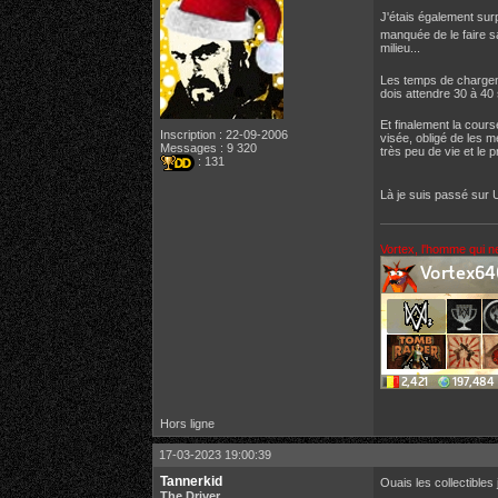
J'étais également sur
manquée de le faire s
milieu...
Les temps de chargeme
dois attendre 30 à 40
Et finalement la course
Inscription : 22-09-2006
visée, obligé de les m
Messages : 9 320
très peu de vie et le p
: 131
Là je suis passé sur
Vortex, l'homme qui n
Hors ligne
17-03-2023 19:00:39
Tannerkid
Ouais les collectibles j
The Driver