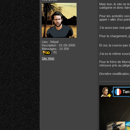
Mais bon, le site ne t
catégorie et donc fair
Pour les activités sec
appel + aller d'un poi
J'ai aussi pas mal gal
Pour le chargement, p
Lieu : Népal
Inscription : 01-09-2006
Et oui, la course pas 
Messages : 14 359
: 81
J'ai eu le même soucis
Site Web
Pour le frère de Morre
retrouve pris au piège
Dernière modification