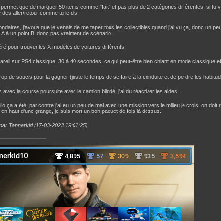
e permet que de marquer 50 items comme "fait" et pas plus de 2 catégories différentes, si tu v
e des aller/retour comme tu le dis.
ondaires, j'avoue que je venais de me taper tous les collectibles quand j'ai vu ça, donc un peu l
nt A à un point B, donc pas vraiment de scénario.
éré pour trouver les X modèles de voitures différents.
areil sur PS4 classique, 30 à 40 secondes, ce qui peut-être bien chiant en mode classique e
trop de soucis pour la gagner (juste le temps de se faire à la conduite et de perdre les habi
 avec la course poursuite avec le camion blindé, j'ai du réactiver les aides.
llo ça a été, par contre j'ai eu un peu de mal avec une mission vers le milieu je crois, on do
 en haut d'une grange, je suis mort un bon paquet de fois là dessus.
 par Tannerkid (17-03-2023 19:01:25)