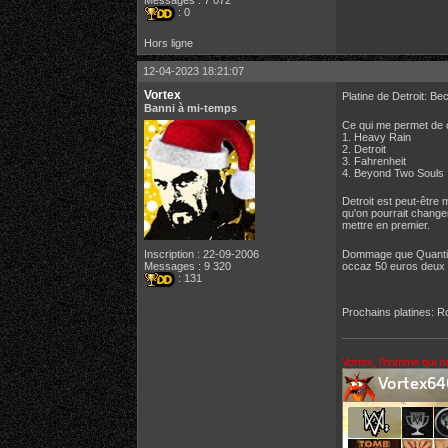
: 0
Hors ligne
12-04-2023 18:21:07
Vortex
Platine de Detroit: 
Banni à mi-temps
Ce qui me permet de c
1. Heavy Rain
2. Detroit
3. Fahrenheit
4. Beyond Two Souls
Detroit est peut-êtr
qu'on pourrait changer
mettre en premier.
Dommage que Quantic D
Inscription : 22-09-2006
occaz 50 euros deux 
Messages : 9 320
: 131
Prochains platines: R
Vortex, l'homme qui n