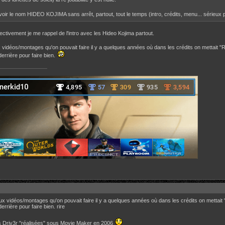
 voir le nom HIDEO KOJIMA sans arrêt, partout, tout le temps (intro, crédits, menu... sérieux p
ffectivement je me rappel de l'intro avec les Hideo Kojima partout.
vidéos/montages qu'on pouvait faire il y a quelques années où dans les crédits on mettait "Réal
errière pour faire bien.
x vidéos/montages qu'on pouvait faire il y a quelques années où dans les crédits on mettait "Ré
rrière pour faire bien. rire
 Driv3r "réalisées" sous Movie Maker en 2006