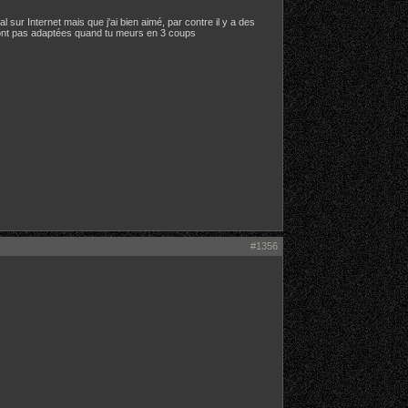
 sur Internet mais que j'ai bien aimé, par contre il y a des
 sont pas adaptées quand tu meurs en 3 coups
#1356