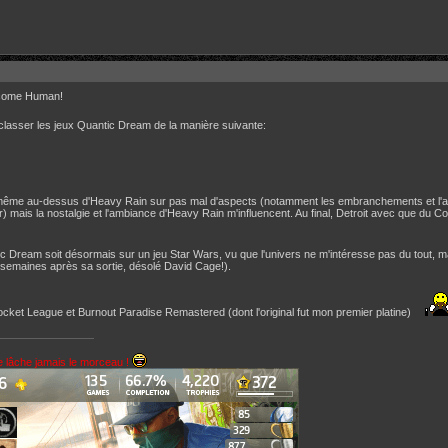
Become Human!
lasser les jeux Quantic Dream de la manière suivante:
e même au-dessus d'Heavy Rain sur pas mal d'aspects (notamment les embranchements et l'
) mais la nostalgie et l'ambiance d'Heavy Rain m'influencent. Au final, Detroit avec que du C
ream soit désormais sur un jeu Star Wars, vu que l'univers ne m'intéresse pas du tout, mais
semaines après sa sortie, désolé David Cage!).
ocket League et Burnout Paradise Remastered (dont l'original fut mon premier platine)
e lâche jamais le morceau !