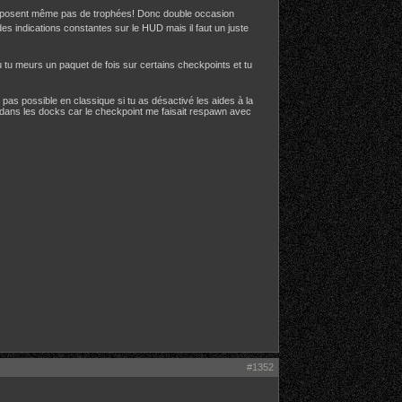
e disposent même pas de trophées! Donc double occasion
es indications constantes sur le HUD mais il faut un juste
tu meurs un paquet de fois sur certains checkpoints et tu
st pas possible en classique si tu as désactivé les aides à la
ello dans les docks car le checkpoint me faisait respawn avec
#1352