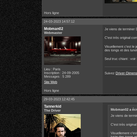
Hors ligne
24-03-2023 14:57:12
Mobman02
Je viens de terminer
Webmaster
C'est très original co
Visuellement c'est le 
des tongs et des lunette
Seul truc chiant : voi
Lieu : Paris
Inscription : 24-09-2005
Suivez
Driver-Dimensi
Messages : 5 289
Site Web
Hors ligne
29-03-2023 12:42:45
Tannerkid
Mobman02 a écri
The Driver
Je viens de term
C'est très origina
Visuellement c'est
juste des tongs et 