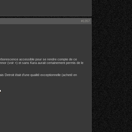
#1357
arborescence accessible pour se rendre compte de ce
onnor (voir +) et sans Kara aurait certainement permis de le
 Detroit était d'une qualité exceptionnelle (acheté en