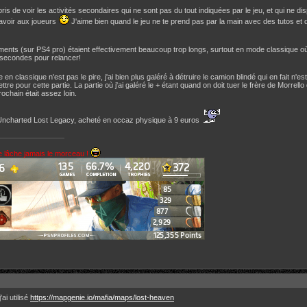
pris de voir les activités secondaires qui ne sont pas du tout indiquées par le jeu, et qui n
avoir aux joueurs
J'aime bien quand le jeu ne te prend pas par la main avec des tutos et d
nts (sur PS4 pro) étaient effectivement beaucoup trop longs, surtout en mode classique où 
 secondes pour relancer!
 en classique n'est pas le pire, j'ai bien plus galéré à détruire le camion blindé qui en fait n'e
ettre pour cette partie. La partie où j'ai galéré le + étant quand on doit tuer le frère de Morr
rochain était assez loin.
 Uncharted Lost Legacy, acheté en occaz physique à 9 euros
e lâche jamais le morceau !
'ai utilisé
https://mapgenie.io/mafia/maps/lost-heaven