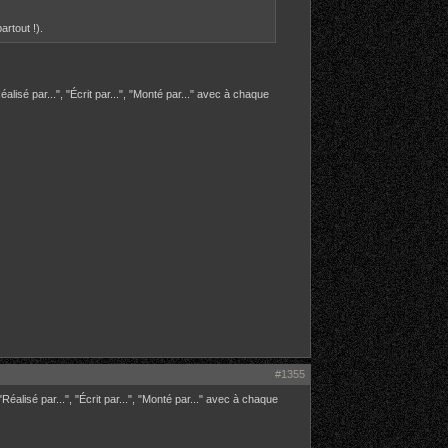
artout !).
isé par...", "Écrit par...", "Monté par..." avec à chaque
#1355
alisé par...", "Écrit par...", "Monté par..." avec à chaque