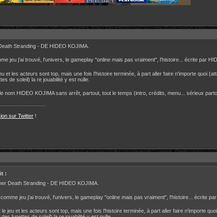
 Death Stranding - DE HIDEO KOJIMA.
mme jeu j'ai trouvé, l'univers, le gameplay "online mais pas vraiment", l'histoire... écrite par
jeu et les acteurs sont top, mais une fois l'histoire terminée, à part aller faire n'importe quo
s de soleil) la re jouabilité y est nulle.
r le nom HIDEO KOJIMA sans arrêt, partout, tout le temps (intro, crédits, menu... sérieux partou
on sur Twitter
!
t :
iner Death Stranding - DE HIDEO KOJIMA.
l comme jeu j'ai trouvé, l'univers, le gameplay "online mais pas vraiment", l'histoire... écrite
 le jeu et les acteurs sont top, mais une fois l'histoire terminée, à part aller faire n'import
des lunettes de soleil) la re jouabilité y est nulle.