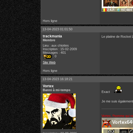
Hors ligne
13-04-2023 01:01:50
trackmania
Le platine de Rocket L
Membre
Lieu : aux chiottes
Inscription : 15-02-2009
Messages : 401
: 0
Site Web
Hors ligne
13-04-2023 16:18:21
Vortex
Banni à mi-temps
Exact
Je me suis également
Vortex, l'homme qui n