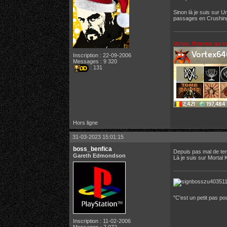
Sinon là je suis sur U
passages en Crushing 
Vortex, l'homme qui n
Inscription : 22-09-2006
Messages : 9 320
: 131
Hors ligne
31-03-2023 15:01:15
boss_benfica
Depuis pas mal de te
Gareth Edmondson
Là je suis sur Mortal
"C'est un petit pas 
Inscription : 11-02-2006
Messages : 7 072