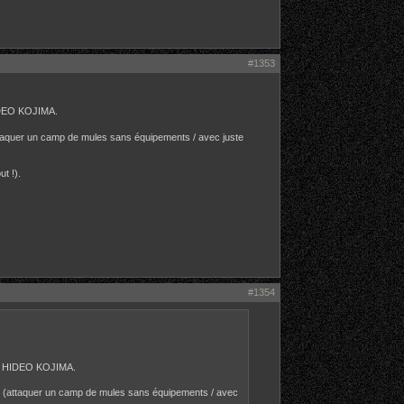
#1353
 HIDEO KOJIMA.
i (attaquer un camp de mules sans équipements / avec juste
t !).
#1354
 par HIDEO KOJIMA.
e quoi (attaquer un camp de mules sans équipements / avec