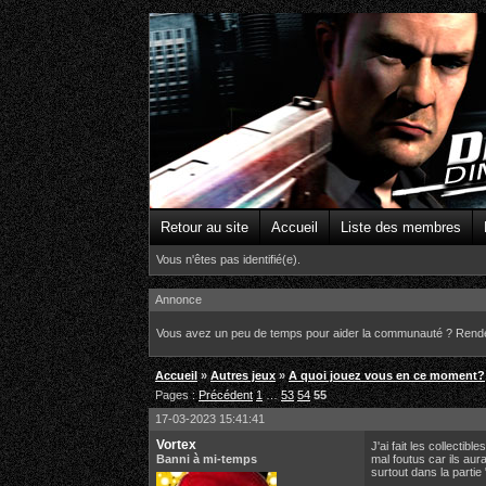
Retour au site
Accueil
Liste des membres
Vous n'êtes pas identifié(e).
Annonce
Vous avez un peu de temps pour aider la communauté ? Rend
Accueil
»
Autres jeux
»
A quoi jouez vous en ce moment?
Pages :
Précédent
1
…
53
54
55
17-03-2023 15:41:41
Vortex
J'ai fait les collectib
Banni à mi-temps
mal foutus car ils aura
surtout dans la partie