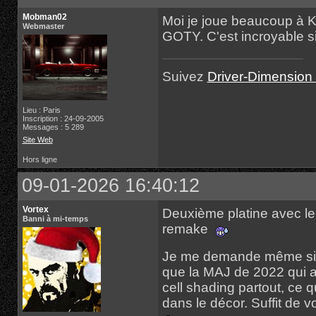
Mobman02
Moi je joue beaucoup à K
Webmaster
GOTY. C'est incroyable s
Suivez
Driver-Dimension 
Lieu : Paris
Inscription : 24-09-2005
Messages : 5 289
Site Web
Hors ligne
09-01-2026 16:40:12
Vortex
Deuxième platine avec le 
Banni à mi-temps
remake
Je me demande même si l
que la MAJ de 2022 qui a 
cell shading partout, ce 
dans le décor. Suffit de