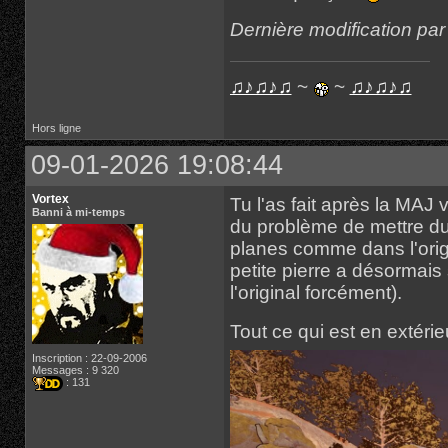
Dernière modification pa
♫♪♫♪♫
~
~
♫♪♫♪♫
Hors ligne
09-01-2026 19:08:44
Vortex
Tu l'as fait après la MAJ 
Banni à mi-temps
du problème de mettre du 
planes comme dans l'origi
petite pierre a désormais
l'original forcément).
Tout ce qui est en extérie
Inscription : 22-09-2006
Messages : 9 320
: 131