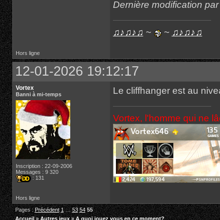
Dernière modification pa
♫♪♫♪♫
~
~
♫♪♫♪♫
Hors ligne
12-01-2026 19:12:17
Vortex
Le cliffhanger est au niv
Banni à mi-temps
Vortex, l'homme qui ne l
Inscription : 22-09-2006
Messages : 9 320
: 131
Hors ligne
Pages :
Précédent
1
…
53
54
55
Accueil
»
Autres jeux
»
A quoi jouez vous en ce moment?