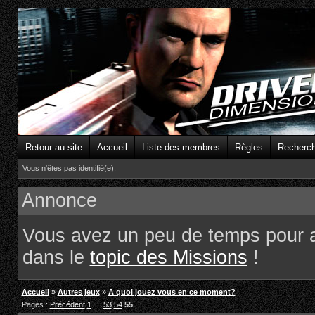
Retour au site
Accueil
Liste des membres
Règles
Recherc
Vous n'êtes pas identifié(e).
Annonce
Vous avez un peu de temps pour 
dans le
topic des Missions
!
Accueil
»
Autres jeux
»
A quoi jouez vous en ce moment?
Pages :
Précédent
1
…
53
54
55