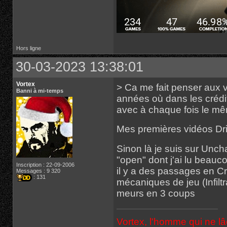
Hors ligne
30-03-2023 13:38:01
Vortex
> Ca me fait penser aux v
Banni à mi-temps
années où dans les crédits 
avec à chaque fois le mêm
Mes premières vidéos Dr
Sinon là je suis sur Unch
"open" dont j'ai lu beauco
Inscription : 22-09-2006
il y a des passages en Cr
Messages : 9 320
: 131
mécaniques de jeu (Infilt
meurs en 3 coups
Vortex, l'homme qui ne l