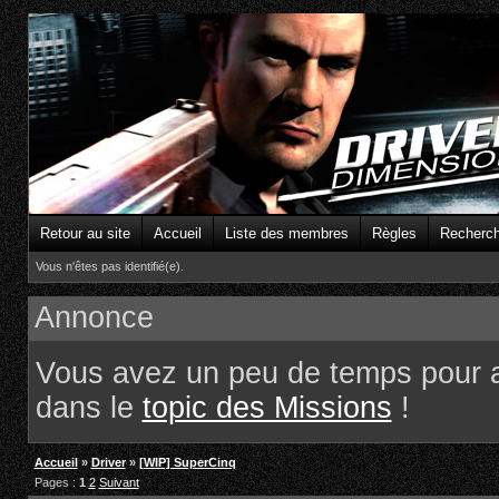
Retour au site
Accueil
Liste des membres
Règles
Recherc
Vous n'êtes pas identifié(e).
Annonce
Vous avez un peu de temps pour 
dans le
topic des Missions
!
Accueil
»
Driver
»
[WIP] SuperCinq
Pages :
1
2
Suivant