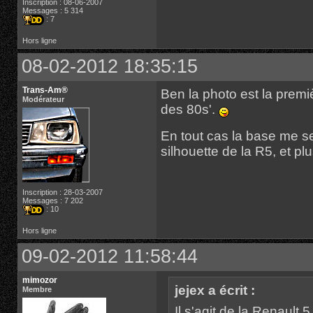
Inscription : 08-06-2007
Messages : 5 314
: 7
Hors ligne
08-02-2012 18:35:15
Trans-Am®
Ben la photo est la premiè
Modérateur
des 80s'.
En tout cas la base me se
silhouette de la R5, et p
Inscription : 28-03-2007
Messages : 7 202
: 10
Hors ligne
09-02-2012 11:58:44
mimozor
jejex a écrit :
Membre
Il s'agit de la Renault