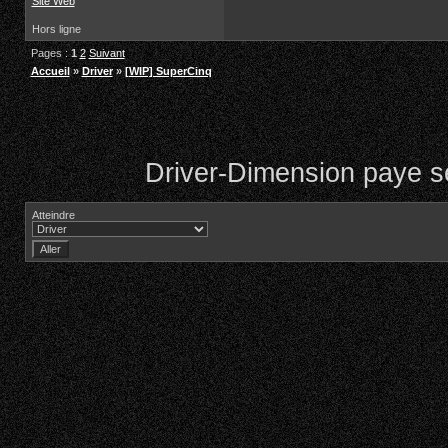
Site Web
Hors ligne
Pages :
1
2
Suivant
Accueil
»
Driver
»
[WIP] SuperCinq
Driver-Dimension paye se
Atteindre