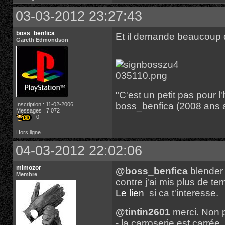
03-03-2012 23:27:43
boss_benfica
Et il demande beaucoup 
Gareth Edmondson
"C'est un petit pas pour
boss_benfica (2008 ans 
Inscription : 11-02-2006
Messages : 7 072
: 0
Hors ligne
04-03-2012 22:02:06
mimozor
@boss_benfica
blender 
Membre
contre j'ai mis plus de 
Le lien
si ca t'interesse.
@tintin2601
merci. Non p
- la carroserie est carrée