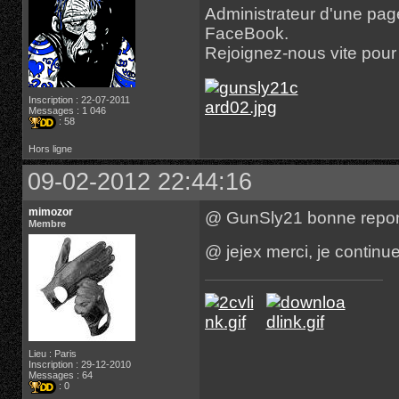
Administrateur d'une pa
FaceBook.
Rejoignez-nous vite pour p
Inscription : 22-07-2011
Messages : 1 046
: 58
Hors ligne
09-02-2012 22:44:16
mimozor
@ GunSly21 bonne repo
Membre
@ jejex merci, je continu
Lieu : Paris
Inscription : 29-12-2010
Messages : 64
: 0