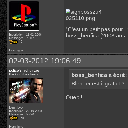
"C'est un petit pas pour
boss_benfica (2008 ans 
Inscription : 11-02-2006
Messages : 7 072
: 0
Hors ligne
02-03-2012 19:06:49
police's nightmare
boss_benfica a écrit :
Back on the streets
Blender est-il gratuit ?
Ouep !
Lieu : Lyon
Inscription : 22-10-2008
Messages : 5 770
: 35
Hors ligne