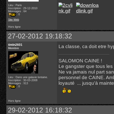
Lieu : Paris
Inscription : 29-12-2010
Messages : 64
: 0
Site Web
Hors ligne
27-02-2012 19:18:32
tintin2601
La classe, ca doit etre hy
Membre
SALOMON CAINE !
Le gangster que tous les
Ne va jamais nul part san
personnel de CAINE. Ambit
Lieu : Dans une galaxie lontaine.
Inscription : 30-03-2008
loyauté ... jusqu'à mainte
Messages : 913
: 0
Hors ligne
29-02-2012 16:18:32