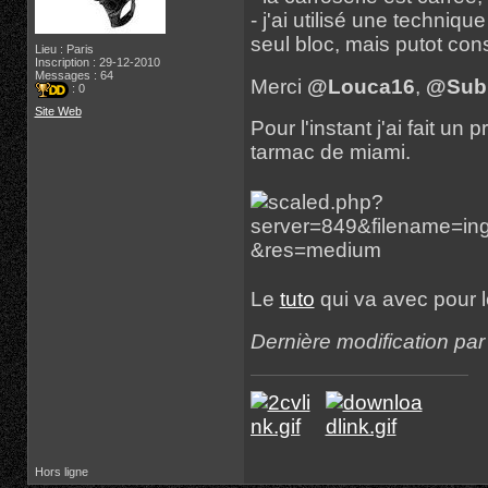
- j'ai utilisé une techniq
seul bloc, mais putot co
Lieu : Paris
Inscription : 29-12-2010
Messages : 64
Merci
@Louca16
,
@Sub
: 0
Site Web
Pour l'instant j'ai fait u
tarmac de miami.
Le
tuto
qui va avec pour le
Dernière modification pa
Hors ligne