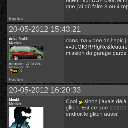
retenir sur DSF c'est le mo
que j'ai dû faire 3 ou 4 re
Hors ligne
20-05-2012 15:43:21
drive-fan66
dans ma video de l'epic 
Membre
v=JcGfGRRfgRc&feature
mission du garage parce 
Inscription : 27-08-2011
Messages : 91
: 0
Hors ligne
20-05-2012 16:20:33
Mouki
Cool
sinon j'avais déjà 
Membre
glitch. Est-ce que c'est le
endroit le glitch aussi!