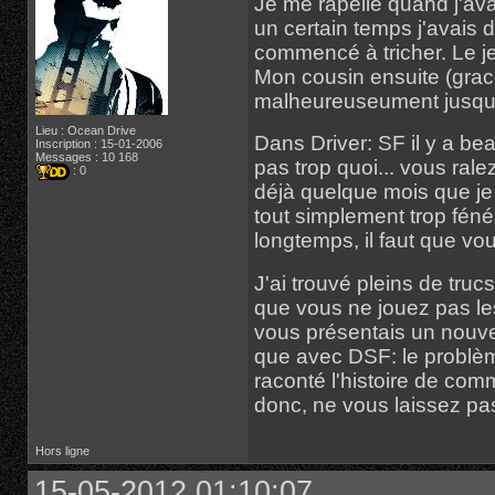
Je me rapelle quand j'av
un certain temps j'avais d
commencé à tricher. Le j
Mon cousin ensuite (grac
malheureuseument jusqu'a
Lieu : Ocean Drive
Dans Driver: SF il y a bea
Inscription : 15-01-2006
Messages : 10 168
pas trop quoi... vous rale
: 0
déjà quelque mois que je
tout simplement trop fén
longtemps, il faut que vo
J'ai trouvé pleins de truc
que vous ne jouez pas le
vous présentais un nouve
que avec DSF: le problèm
raconté l'histoire de comme
donc, ne vous laissez pa
Hors ligne
15-05-2012 01:10:07