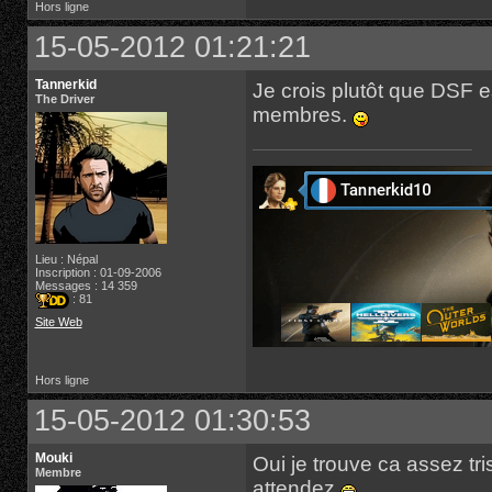
Hors ligne
15-05-2012 01:21:21
Tannerkid
Je crois plutôt que DSF 
The Driver
membres.
Lieu : Népal
Inscription : 01-09-2006
Messages : 14 359
: 81
Site Web
Hors ligne
15-05-2012 01:30:53
Mouki
Oui je trouve ca assez tri
Membre
attendez