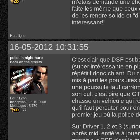
m'étais demandé une chos
: 0
faite les même que ceux d
de les rendre solide et "d
intéressant!!
Hors ligne
16-05-2012 10:31:55
police's nightmare
C'est clair que DSF est be
Back on the streets
(super intéressante en p
répétitif donc chiant. Du c
mis à part les poursuites 
une poursuite faut carréme
son cul, c'est pire que G
Lieu : Lyon
chasse un véhicule qui rou
Inscription : 22-10-2008
Messages : 5 770
qu'il faut percuter pour
: 35
premier jeu où la police 
Sur Driver 1, 2 et 3 (surt
après midi entière à jouer